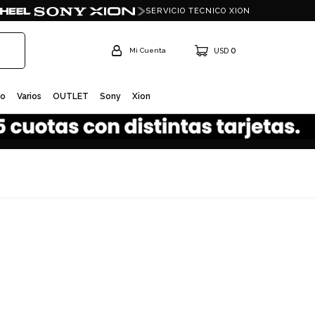
SERVICIO TECNICO XION
0
USD
io
Varios
OUTLET
Sony
Xion