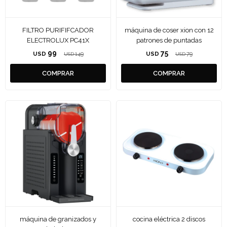
FILTRO PURIFIFCADOR
máquina de coser xion con 12
ELECTROLUX PC41X
patrones de puntadas
99
75
USD
149
USD
79
USD
USD
máquina de granizados y
cocina eléctrica 2 discos