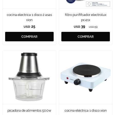
cocina electrica 1 disco 2 asas
filtro purififcador electrolux
xion
pc41x
25
39
USD
USD
59
USD
picadora de alimentos 500w
cocina eléctrica 1 disco xion