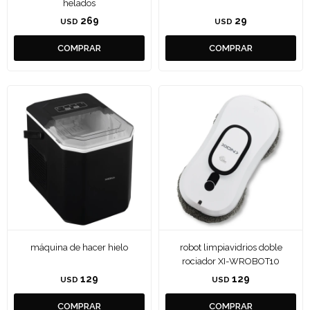
helados
269
29
USD
USD
máquina de hacer hielo
robot limpiavidrios doble
rociador XI-WROBOT10
129
129
USD
USD