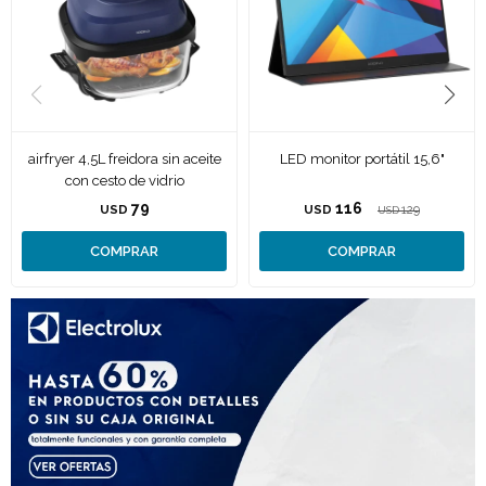
airfryer 4,5L freidora sin aceite
LED monitor portátil 15,6"
con cesto de vidrio
79
116
USD
USD
129
USD