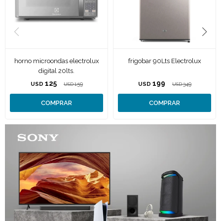
horno microondas electrolux
frigobar 90Lts Electrolux
digital 20lts.
125
199
USD
159
USD
349
USD
USD