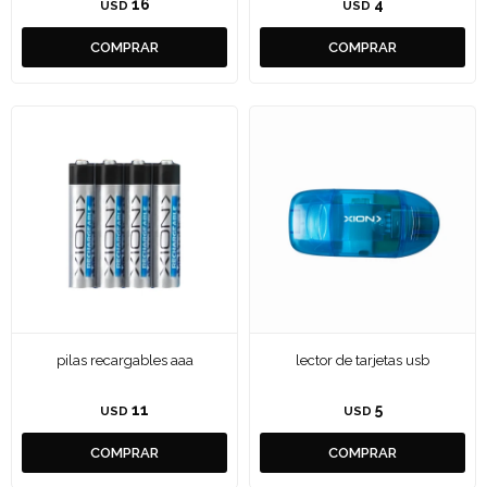
16
4
USD
USD
pilas recargables aaa
lector de tarjetas usb
11
5
USD
USD