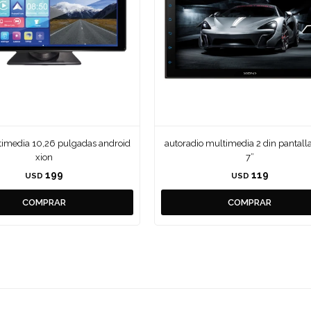
timedia 10,26 pulgadas android
autoradio multimedia 2 din pantalla 
xion
7”
199
119
USD
USD