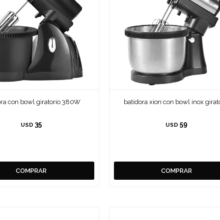
ora con bowl giratorio 380W
batidora xion con bowl inox girat
35
59
USD
USD