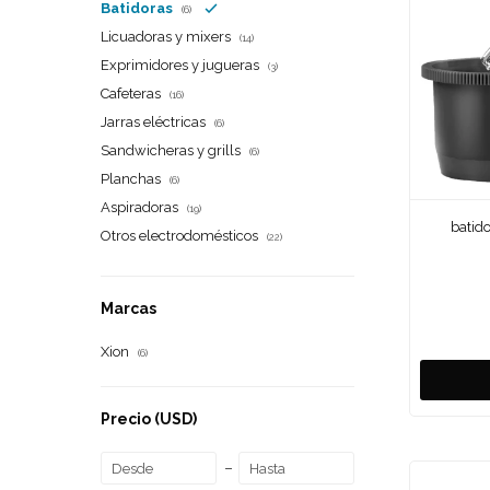
Batidoras
(6)
Licuadoras y mixers
(14)
Exprimidores y jugueras
(3)
Cafeteras
(16)
Jarras eléctricas
(6)
Sandwicheras y grills
(6)
Planchas
(6)
Aspiradoras
(19)
batid
Otros electrodomésticos
(22)
Marcas
Xion
(6)
Precio
(USD)