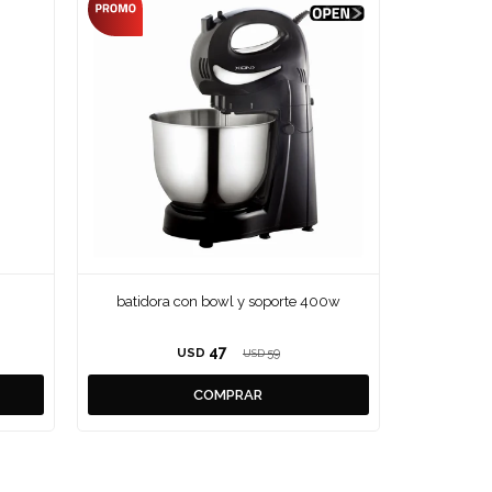
batidora con bowl y soporte 400w
47
USD
59
USD