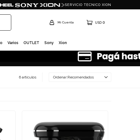
SERVICIO TECNICO XION
0
USD
io
Varios
OUTLET
Sony
Xion
6 artículos
Recomendados