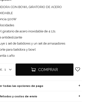
IDORA CON BOWL GIRATORIO DE ACERO
XIDABLE
encia 500W
elocidades
 giratorio de acero inoxidable de 4 Lts.
e antideslizante
uye 1 set de batidores y un set de amasadores
orte para batidora y bowl
ntía 1 año
COMPRAR
1
er todas las opciones de pago
Métodos y costos de envío