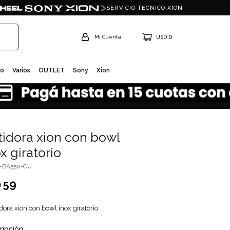
SERVICIO TECNICO XION
0
USD
io
Varios
OUTLET
Sony
Xion
tidora xion con bowl
x giratorio
I-BA550-CU
59
D
dora xion con bowl inox giratorio
ripción: