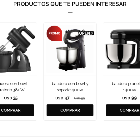
PRODUCTOS QUE TE PUEDEN INTERESAR
idora con bowl
batidora con bowl y
batidora planet
iratorio 380W
soporte 400w
1400w
35
47
99
USD
USD
59
USD
USD