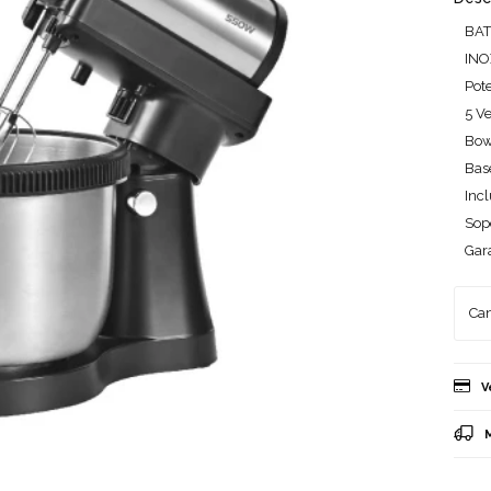
BAT
INO
Pot
5 V
Bowl
Bas
Incl
Sop
Gara
V