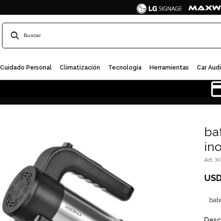
Cuidado Personal
Climatización
Tecnología
Herramientas
Car Aud
ba
ino
X
US
bati
Desc