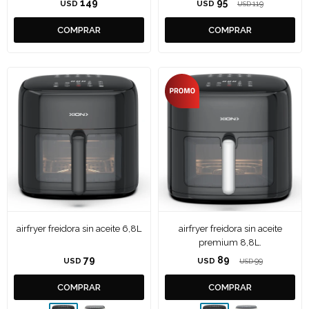
149
95
USD
USD
119
USD
airfryer freidora sin aceite 6,8L
airfryer freidora sin aceite
premium 8,8L.
79
89
USD
USD
99
USD