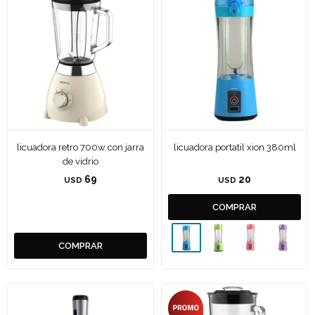
licuadora retro 700w con jarra
licuadora portatil xion 380ml
de vidrio
69
20
USD
USD