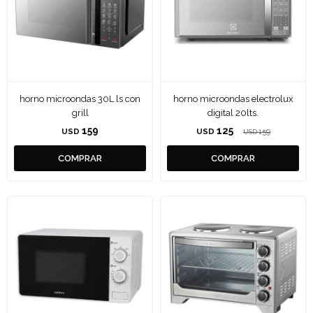
horno microondas 30L ls con
horno microondas electrolux
grill
digital 20lts.
159
125
USD
USD
159
USD