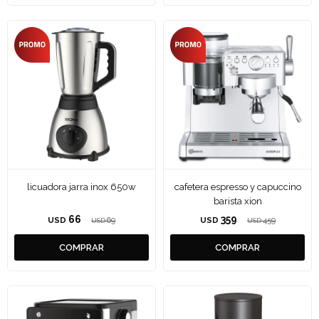
licuadora jarra inox 650w
cafetera espresso y capuccino
barista xion
66
359
USD
69
USD
459
USD
USD