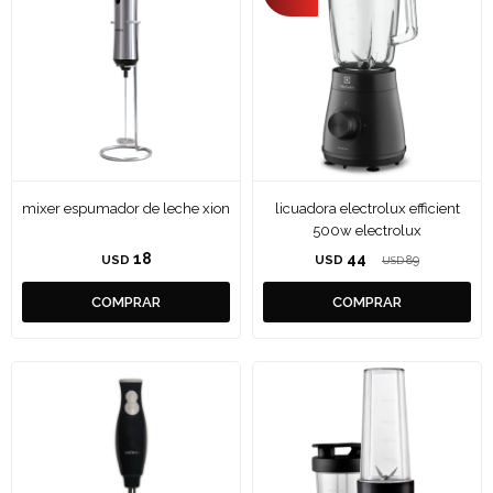
mixer espumador de leche xion
licuadora electrolux efficient
500w electrolux
18
44
USD
USD
89
USD