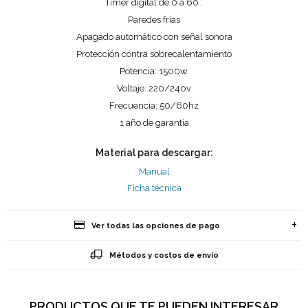
Timer digital de 0´a 60´.
Paredes frías
Apagado automático con señal sonora
Protección contra sobrecalentamiento
Potencia: 1500w.
Voltaje: 220/240v
Frecuencia: 50/60hz
1 año de garantía
Material para descargar:
Manual
Ficha técnica
Ver todas las opciones de pago
Métodos y costos de envío
PRODUCTOS QUE TE PUEDEN INTERESAR