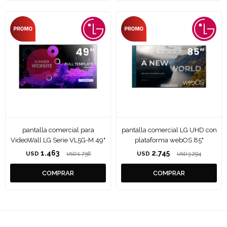
pantalla comercial para
pantalla comercial LG UHD con
VideoWall LG Serie VL5G-M 49"
plataforma webOS 85"
1.463
2.745
USD
1.756
USD
3.294
USD
USD