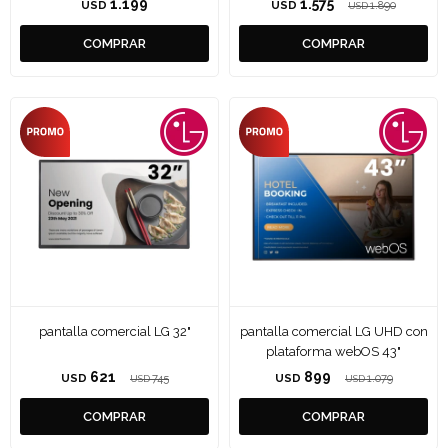
1.199
1.575
USD
USD
1.890
USD
pantalla comercial LG 32"
pantalla comercial LG UHD con
plataforma webOS 43"
621
899
USD
745
USD
1.079
USD
USD