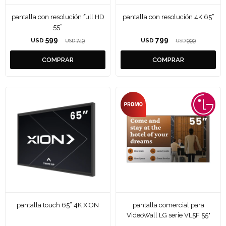
pantalla con resolución full HD
pantalla con resolución 4K 65”
55”
599
799
USD
749
USD
999
USD
USD
pantalla touch 65” 4K XION
pantalla comercial para
VideoWall LG serie VL5F 55"