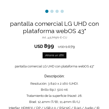
pantalla comercial LG UHD con
plataforma webOS 43"
43UM5N-E-CU
899
USD
1.079
USD
16
pantalla comercial LG UHD con plataforma webOS 43"
Descripción:
Resolución: 3.840 x 2.160 (UHD).
Brillo (típ.): 500 nit.
Tratamiento de la superficie (Haze): 28.
Bisel: 12,4mm (T/B), 11,4mm (R/L)
Interfaz: HDMI(3) / DP / USB 2.0 / RS232C / RJ45 / Audio / IR.