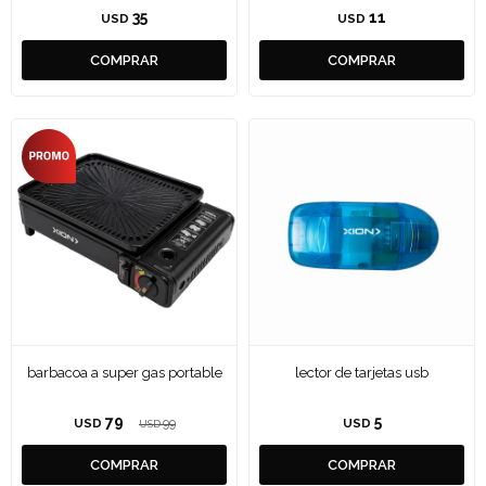
35
11
USD
USD
barbacoa a super gas portable
lector de tarjetas usb
79
5
USD
99
USD
USD