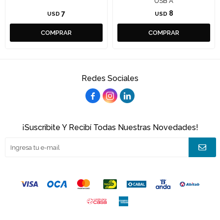
USB A
7
8
USD
USD
Redes Sociales



¡Suscribite Y Recibí Todas Nuestras Novedades!