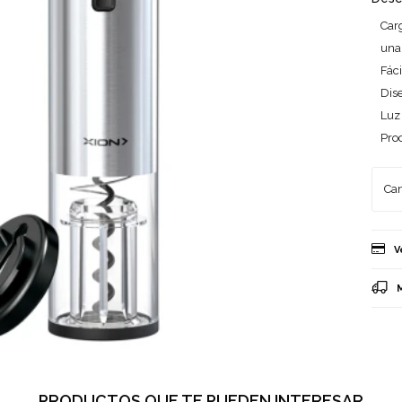
Car
una
Fáci
Dise
Luz
Proc
V
PRODUCTOS QUE TE PUEDEN INTERESAR