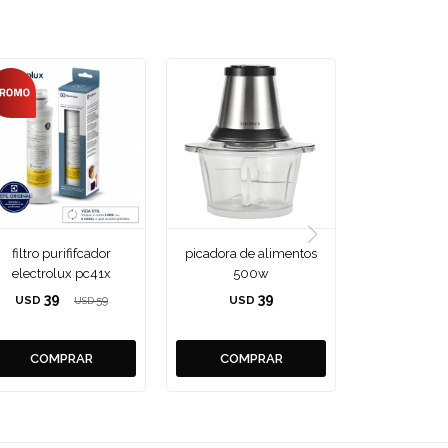
filtro purififcador
picadora de alimentos
electrolux pc41x
500w
39
39
USD
59
USD
USD