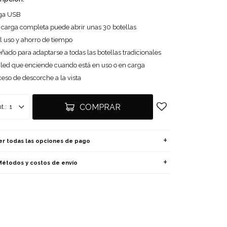
ga USB
 carga completa puede abrir unas 30 botellas
l uso y ahorro de tiempo
ñado para adaptarse a todas las botellas tradicionales
 led que enciende cuando está en uso o en carga
eso de descorche a la vista
COMPRAR
1
er todas las opciones de pago
Métodos y costos de envío