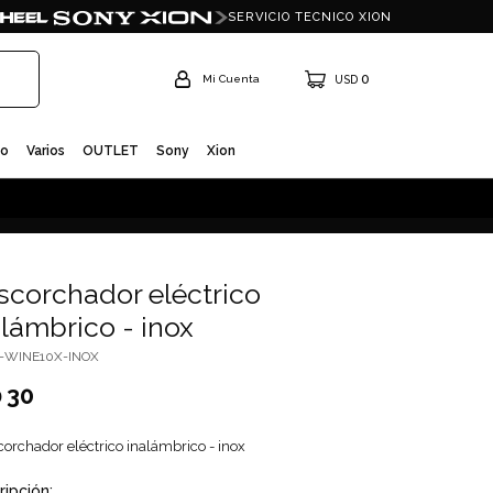
SERVICIO TECNICO XION
0
USD
io
Varios
OUTLET
Sony
Xion
scorchador eléctrico
alámbrico - inox
I-WINE10X-INOX
30
D
corchador eléctrico inalámbrico - inox
ripción: