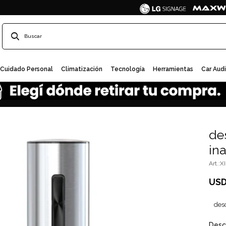
Cuidado Personal
Climatización
Tecnología
Herramientas
Car Aud
de
in
X
US
des
Desc