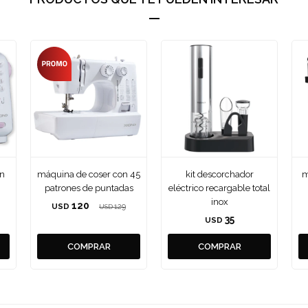
on
máquina de coser con 45
kit descorchador
m
patrones de puntadas
eléctrico recargable total
inox
120
USD
129
USD
35
USD