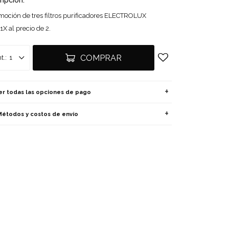
ripción:
moción de tres filtros purificadores ELECTROLUX
X al precio de 2.
COMPRAR
1
er todas las opciones de pago
Métodos y costos de envío