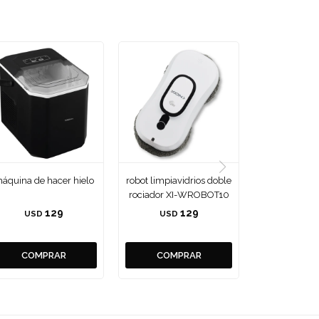
áquina de hacer hielo
robot limpiavidrios doble
rociador XI-WROBOT10
129
129
USD
USD