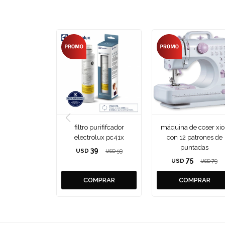
filtro purififcador
máquina de coser xi
electrolux pc41x
con 12 patrones de
puntadas
39
USD
59
USD
75
USD
79
USD