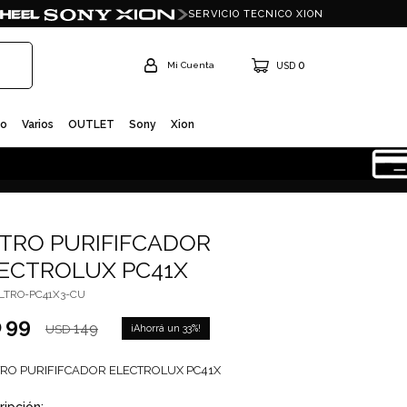
SERVICIO TECNICO XION
0
USD
io
Varios
OUTLET
Sony
Xion
LTRO PURIFIFCADOR
ECTROLUX PC41X
ILTRO-PC41X3-CU
99
D
149
33
USD
TRO PURIFIFCADOR ELECTROLUX PC41X