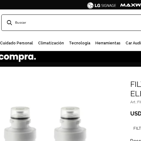
Cuidado Personal
Climatización
Tecnología
Herramientas
Car Aud
FI
EL
F
US
FIL