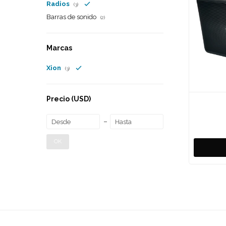
Radios
(3)
Barras de sonido
(2)
Marcas
Xion
(3)
Precio
(USD)
OK