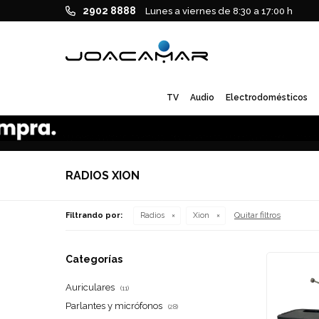
2902 8888
Lunes a viernes de 8:30 a 17:00 h
TV
Audio
Electrodomésticos
RADIOS XION
Quitar filtros
Filtrando por:
Radios
Xion
Categorías
Auriculares
(11)
Parlantes y micrófonos
(28)