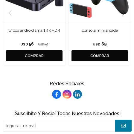
tv box android smart 4K HDR
consola mini arcade
56
69
USD
59
USD
USD
Redes Sociales



¡Suscribite Y Recibí Todas Nuestras Novedades!