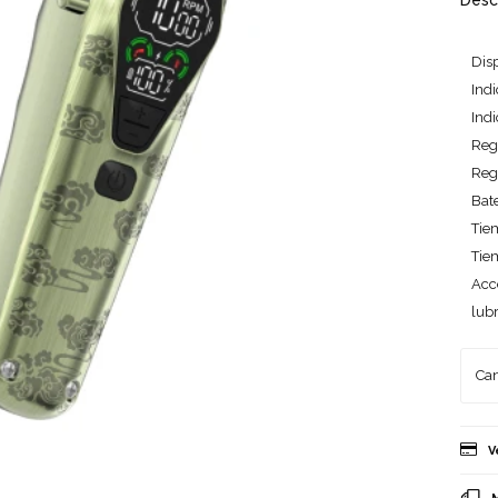
Desc
Disp
Ind
Ind
Reg
Regu
Bat
Tie
Tie
Acce
lubr
V