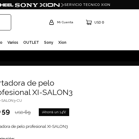
SERVICIO TECNICO XION
0
USD
io
Varios
OUTLET
Sony
Xion
rtadora de pelo
ofesional XI-SALON3
I-SALON3-CU
59
D
69
14
USD
tadora de pelo profesional XI-SALON3