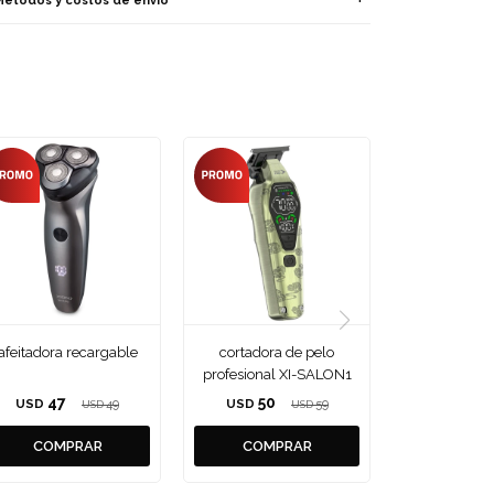
Métodos y costos de envío
afeitadora recargable
cortadora de pelo
profesional XI-SALON1
47
50
USD
49
USD
59
USD
USD