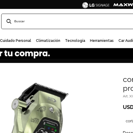
Cuidado Personal
Climatización
Tecnología
Herramientas
Car Aud
co
pr
X
US
cor