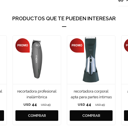
PRODUCTOS QUE TE PUEDEN INTERESAR
al
recortadora profesional
recortadora corporal
inalámbrica
apta para partes ìntimas
44
44
USD
49
USD
49
USD
USD