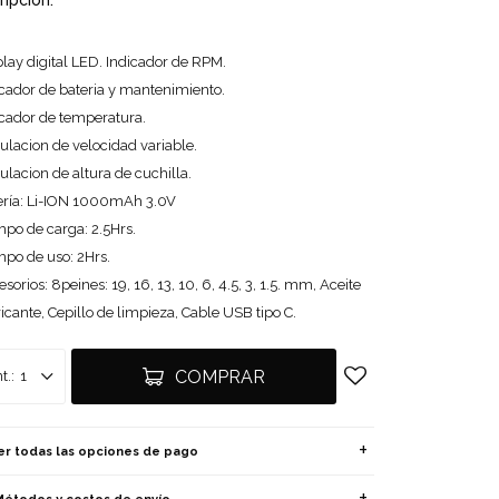
ripción:
lay digital LED. Indicador de RPM.
icador de bateria y mantenimiento.
icador de temperatura.
ulacion de velocidad variable.
lacion de altura de cuchilla.
ería: Li-ION 1000mAh 3.0V
mpo de carga: 2.5Hrs.
mpo de uso: 2Hrs.
sorios: 8peines: 19, 16, 13, 10, 6, 4.5, 3, 1.5. mm, Aceite
icante, Cepillo de limpieza, Cable USB tipo C.
COMPRAR
1
er todas las opciones de pago