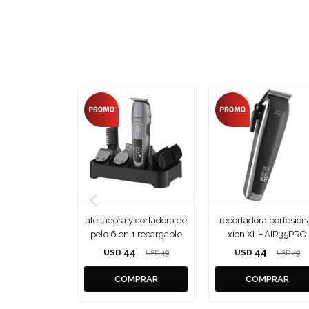
afeitadora y cortadora de
recortadora porfesion
pelo 6 en 1 recargable
xion XI-HAIR35PRO
44
44
USD
49
USD
49
USD
USD