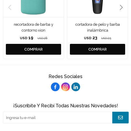
recortadora de barba y
cortadora de pelo y barba
contorno xion
inalámbrica
19
23
USD
28
USD
25
USD
USD
Redes Sociales



¡Suscribite Y Recibí Todas Nuestras Novedades!