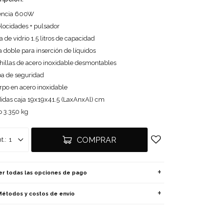
encia 600W
elocidades + pulsador
a de vidrio 1.5 litros de capacidad
 doble para inserción de líquidos
hillas de acero inoxidable desmontables
ba de seguridad
rpo en acero inoxidable
idas caja 19x19x41.5 (LaxAnxAl) cm
o 3.350 kg
COMPRAR
1
er todas las opciones de pago
Métodos y costos de envío