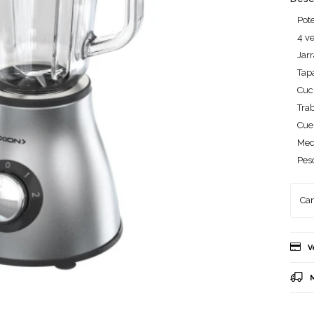
Pot
4 v
Jarr
Tapa
Cuc
Tra
Cue
Med
Pes
V