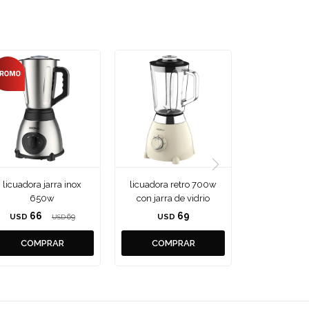
licuadora jarra inox
licuadora retro 700w
650w
con jarra de vidrio
66
69
USD
69
USD
USD