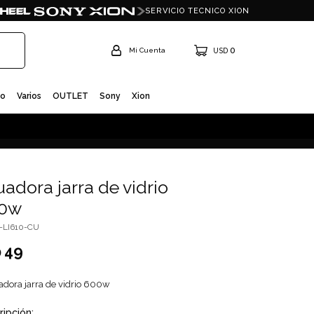
SERVICIO TECNICO XION
0
USD
io
Varios
OUTLET
Sony
Xion
uadora jarra de vidrio
0w
I-LI610-CU
49
D
uadora jarra de vidrio 600w
ripción: