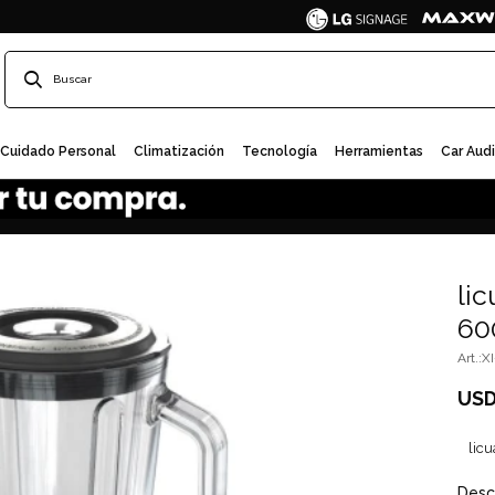
Cuidado Personal
Climatización
Tecnología
Herramientas
Car Aud
lic
60
X
US
lic
Desc