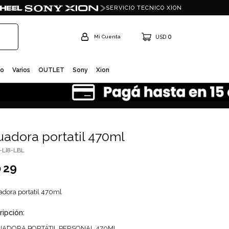
SERVICIO TECNICO XION
0
USD
io
Varios
OUTLET
Sony
Xion
cuadora portatil 470ml
-LI8-LBL
29
D
uadora portatil 470ml
ripción:
UADORA PORTÁTIL PERSONAL 470ML