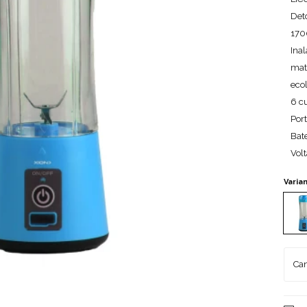
Det
170
Ina
mate
eco
6 cu
Port
Bat
Volt
Varia