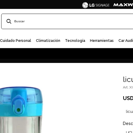
Cuidado Personal
Climatización
Tecnología
Herramientas
Car Aud
li
XI
US
lic
Desc
LIC