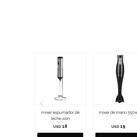
mixer espumador de
mixer de mano 350
leche xion
18
19
USD
USD