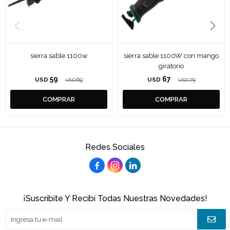
sierra sable 1100w
sierra sable 1100W con mango
giratorio
59
67
USD
69
USD
79
USD
USD
Redes Sociales



¡Suscribite Y Recibí Todas Nuestras Novedades!