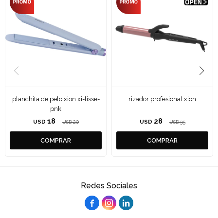
planchita de pelo xion xi-lisse-
rizador profesional xion
pnk
18
28
USD
20
USD
35
USD
USD
Redes Sociales


