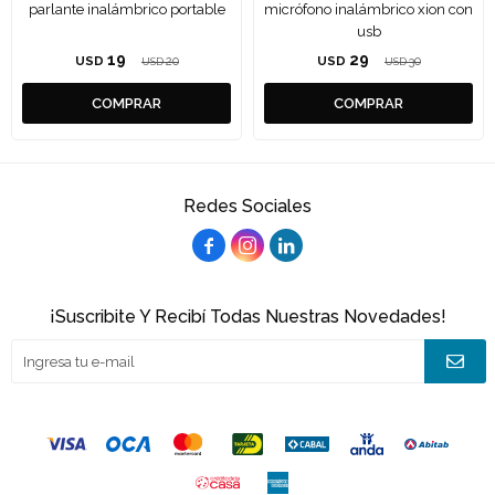
parlante inalámbrico portable
micrófono inalámbrico xion con
usb
19
29
USD
20
USD
30
USD
USD
Redes Sociales



¡Suscribite Y Recibí Todas Nuestras Novedades!