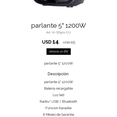
parlante 5" 1200W
XI-SD501-CU
14
USD
15
USD
6
parlante 5" 1200W
Descripción:
parlante 5" 1200W
Batería recargable
Luz led
Radio/ USB / Bluetooth
Funcion Karaoke
6 Meses de Garantía