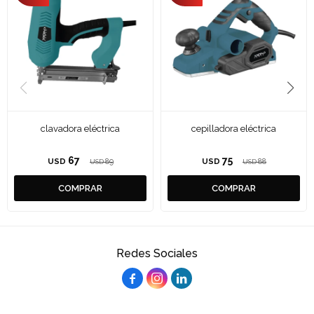
clavadora eléctrica
cepilladora eléctrica
67
75
USD
89
USD
88
USD
USD
Redes Sociales


