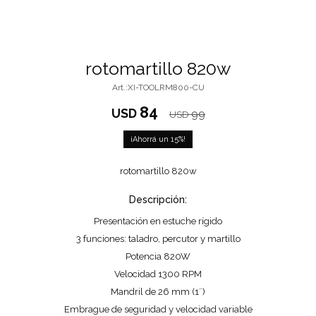
rotomartillo 820w
XI-TOOLRM800-CU
84
USD
99
USD
15
rotomartillo 820w
Descripción:
Presentación en estuche rígido
3 funciones: taladro, percutor y martillo
Potencia 820W
Velocidad 1300 RPM
Mandril de 26 mm (1¨)
Embrague de seguridad y velocidad variable