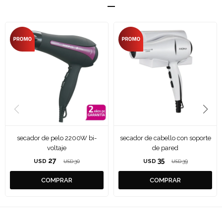
secador de pelo 2200W bi-
secador de cabello con soporte
voltaje
de pared
27
35
USD
30
USD
39
USD
USD