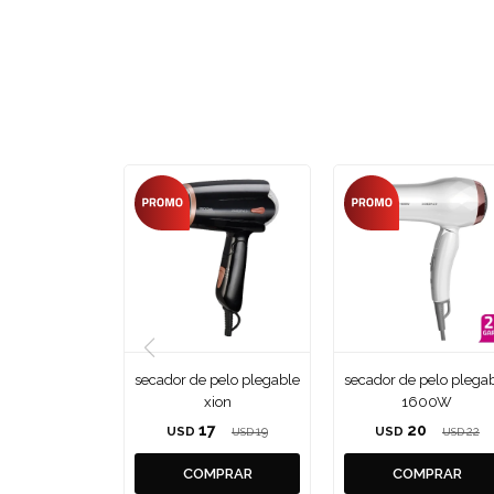
secador de pelo plegable
secador de pelo plega
xion
1600W
17
20
USD
19
USD
22
USD
USD