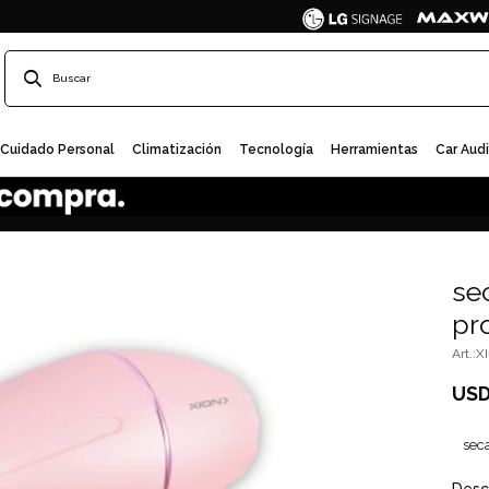
Cuidado Personal
Climatización
Tecnología
Herramientas
Car Aud
se
pr
X
US
sec