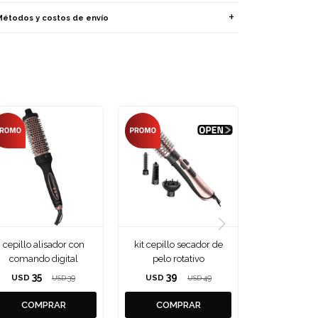
Métodos y costos de envío
cepillo alisador con
kit cepillo secador de
comando digital
pelo rotativo
35
39
USD
39
USD
49
USD
USD