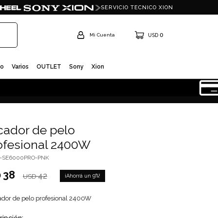
SERVICIO TECNICO XION
0
USD
io
Varios
OUTLET
Sony
Xion
cador de pelo
ofesional 2400W
I-SE6000PRO-PNK
38
D
42
9
USD
ador de pelo profesional 2400W