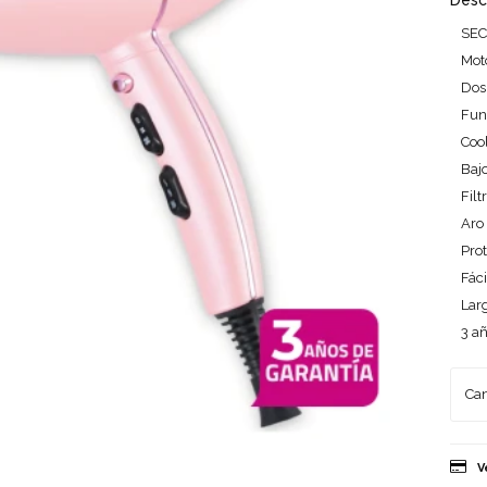
Desc
SEC
Mot
Dos
Func
Cool
Bajo
Filt
Aro 
Pro
Fác
Larg
3 añ
V