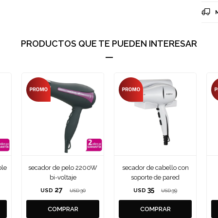
PRODUCTOS QUE TE PUEDEN INTERESAR
ble
secador de pelo 2200W
secador de cabello con
bi-voltaje
soporte de pared
27
35
USD
30
USD
39
USD
USD