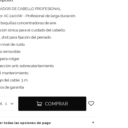
ripción:
ADOR DE CABELLO PROFESIONAL
or AC 2400W - Profesional de larga duración.
 boquillas concentradoras de aire.
ión iónica para el cuidado del cabello.
 shot para fijación del peinado.
 nivel de ruido.
ro removible.
para colgar.
tección anti-sobrecalentamiento.
il mantenimiento.
o del cable: 3 m.
os de garantía
COMPRAR
1
er todas las opciones de pago