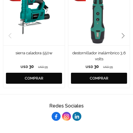
sierra caladora 550w
destornillador inalámbrico 3,6
volts
30
30
USD
35
USD
35
USD
USD
Redes Sociales


