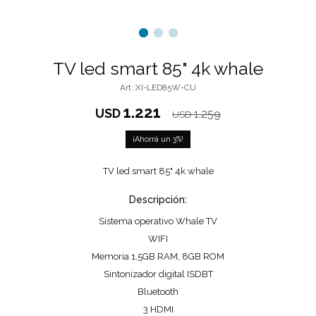
TV led smart 85" 4k whale
XI-LED85W-CU
1.221
USD
1.259
USD
3
TV led smart 85" 4k whale
Descripción:
Sistema operativo Whale TV
WIFI
Memoria 1,5GB RAM, 8GB ROM
Sintonizador digital ISDBT
Bluetooth
3 HDMI