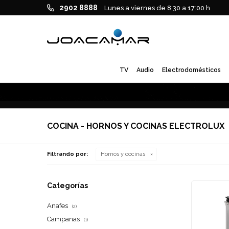
2902 8888
Lunes a viernes de 8:30 a 17:00 h
TV
Audio
Electrodomésticos
COCINA - HORNOS Y COCINAS ELECTROLUX
Filtrando por:
Hornos y cocinas
Categorías
Anafes
(2)
Campanas
(1)