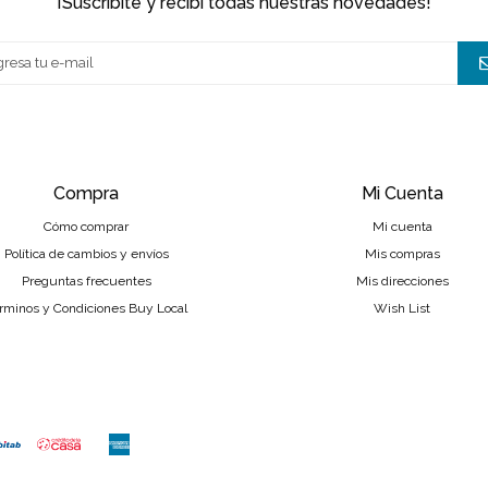
¡suscribite y recibí todas nuestras novedades!
Compra
Mi Cuenta
Cómo comprar
Mi cuenta
Política de cambios y envíos
Mis compras
Preguntas frecuentes
Mis direcciones
rminos y Condiciones Buy Local
Wish List