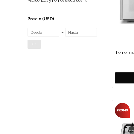
Microondas y hornos eléctricos
(1)
Precio
(USD)
OK
horno micr