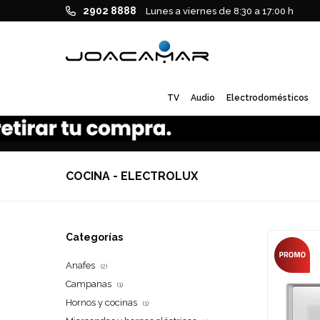
2902 8888
Lunes a viernes de 8:30 a 17:00 h
TV
Audio
Electrodomésticos
COCINA - ELECTROLUX
Categorías
Anafes
(2)
Campanas
(1)
Hornos y cocinas
(1)