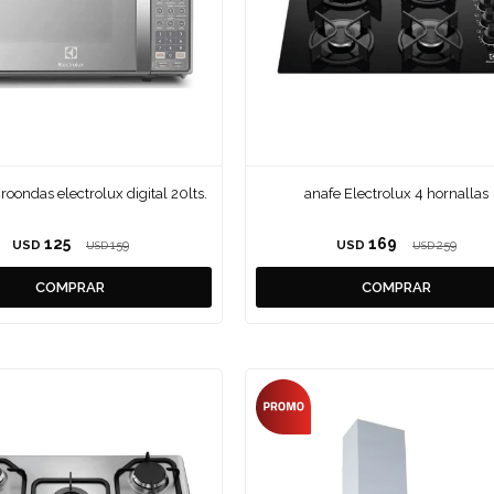
oondas electrolux digital 20lts.
anafe Electrolux 4 hornallas
125
169
USD
159
USD
259
USD
USD