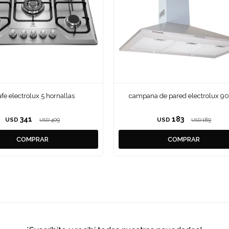
fe electrolux 5 hornallas
campana de pared electrolux 9
341
183
USD
409
USD
189
USD
USD