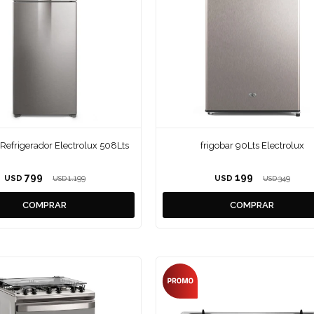
Refrigerador Electrolux 508Lts
frigobar 90Lts Electrolux
799
199
USD
1.199
USD
349
USD
USD