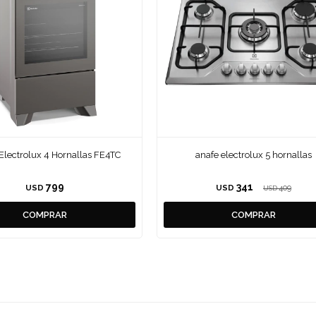
Electrolux 4 Hornallas FE4TC
anafe electrolux 5 hornallas
799
341
USD
USD
409
USD