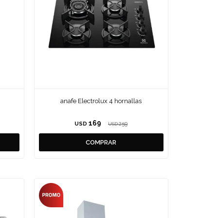
anafe Electrolux 4 hornallas
169
USD
259
USD