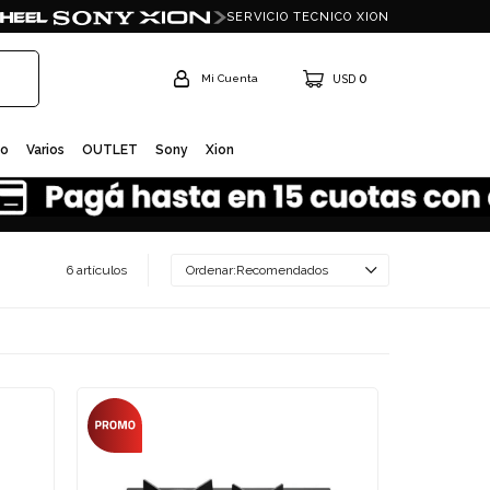
SERVICIO TECNICO XION
0
USD
io
Varios
OUTLET
Sony
Xion
6 artículos
Recomendados