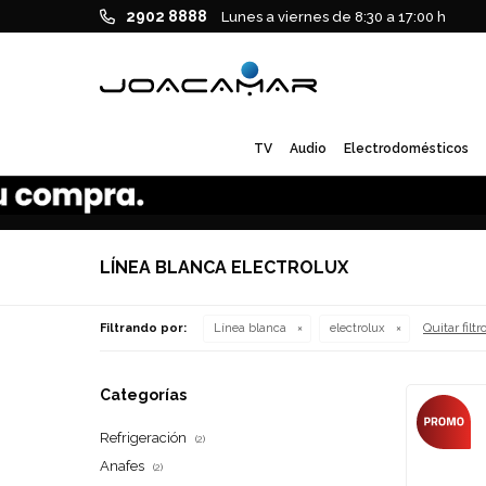
2902 8888
Lunes a viernes de 8:30 a 17:00 h
TV
Audio
Electrodomésticos
LÍNEA BLANCA ELECTROLUX
Quitar filtr
Filtrando por:
Línea blanca
electrolux
Categorías
Refrigeración
(2)
Anafes
(2)