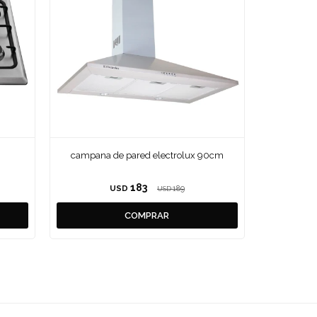
campana de pared electrolux 90cm
183
USD
189
USD