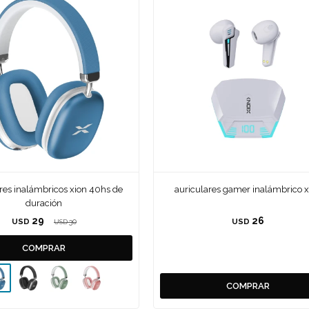
res inalámbricos xion 40hs de
auriculares gamer inalámbrico x
duración
29
26
USD
30
USD
USD