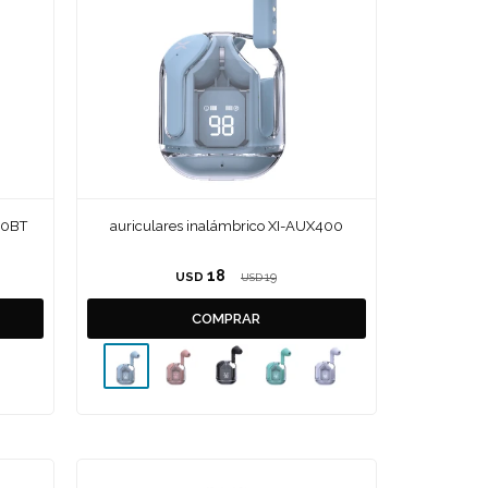
40BT
auriculares inalámbrico XI-AUX400
18
USD
19
USD