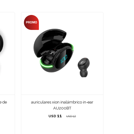
e de
auriculares xion inalámbrico in-ear
AU200BT
11
USD
12
USD