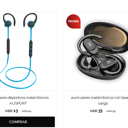
lares deportivos inalambricos
auriculares inalámbricos con bas
AUSPORT
carga
13
33
USD
14
USD
35
USD
USD