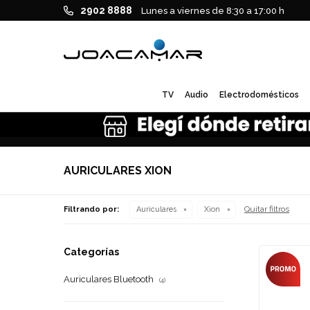
2902 8888
Lunes a viernes de 8:30 a 17:00 h
TV
Audio
Electrodomésticos
AURICULARES XION
Quitar filtros
Filtrando por:
Auriculares
Xion
Categorías
Auriculares Bluetooth
(4)