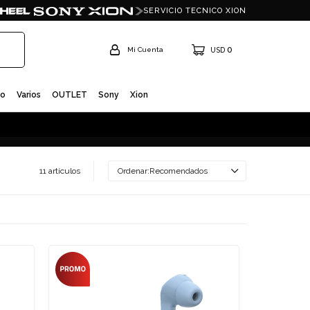
SERVICIO TECNICO XION
0
USD
io
Varios
OUTLET
Sony
Xion
11 artículos
Recomendados