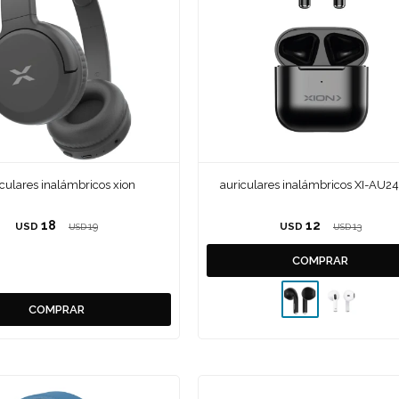
iculares inalámbricos xion
auriculares inalámbricos XI-AU2
18
12
USD
19
USD
13
USD
USD