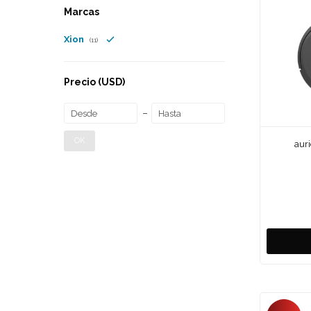
Marcas
Xion
(11)
Precio
(USD)
OK
aur