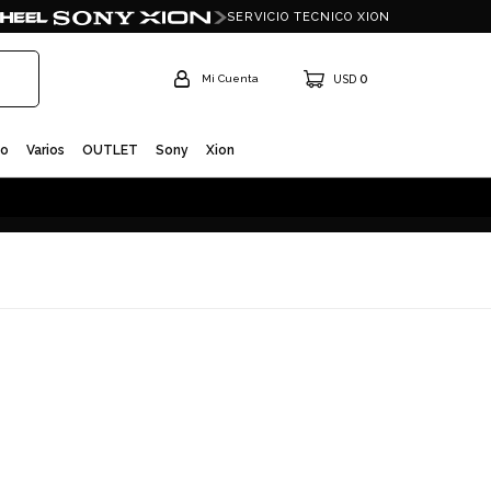
SERVICIO TECNICO XION
0
USD
io
Varios
OUTLET
Sony
Xion