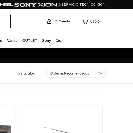
SERVICIO TECNICO XION
0
USD
io
Varios
OUTLET
Sony
Xion
3 artículos
Recomendados