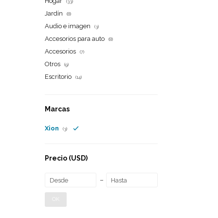
Hogar
(33)
Jardín
(8)
Audio e imagen
(3)
Accesorios para auto
(8)
Accesorios
(7)
Otros
(9)
Escritorio
(14)
Marcas
Xion
(3)
Precio
(USD)
OK