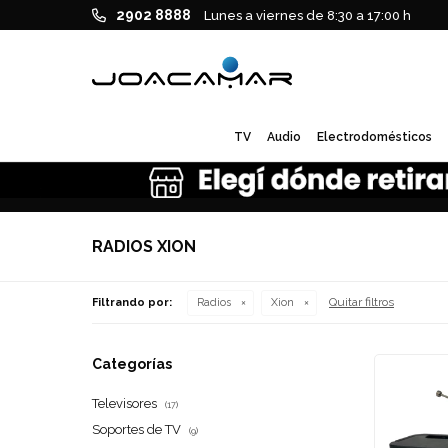
2902 8888
Lunes a viernes de 8:30 a 17:00 h
TV
Audio
Electrodomésticos
RADIOS XION
Quitar filtros
Filtrando por:
Radios
Xion
Categorías
Televisores
(17)
Soportes de TV
(9)