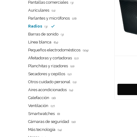
Pantallas comerciales
(3)
Auriculares
(11)
Parlantes y micrófonos
(28)
Radios
(3)
Barras de sonido
(3)
Línea blanca
(64)
Pequeños electrodomésticos
(109)
Afeitadoras y cortadoras
(22)
Planchitas y rizadores
(10)
Secadores y cepillos
(12)
Otros cuidado personal
(11)
Aires acondicionados
(14)
Calefacción
(16)
Ventilación
(17)
Smartwatches
(8)
Cámaras de seguridad
(10)
Más tecnología
(14)