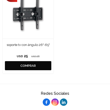
soporte tv con ángulo 26"-65"
25
USD
26
USD
Redes Sociales


