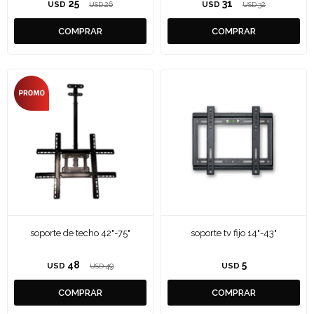
25
31
USD
26
USD
32
USD
USD
soporte de techo 42"-75"
soporte tv fijo 14"-43"
48
5
USD
49
USD
USD