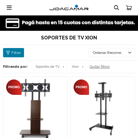

SOPORTES DE TV XION
Recomendados
Quitar filtros
Filtrando por:
Soportes de TV
Xion