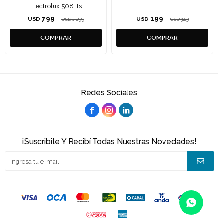
Electrolux 508Lts
799
199
USD
1.199
USD
349
USD
USD
Redes Sociales



¡Suscribite Y Recibí Todas Nuestras Novedades!