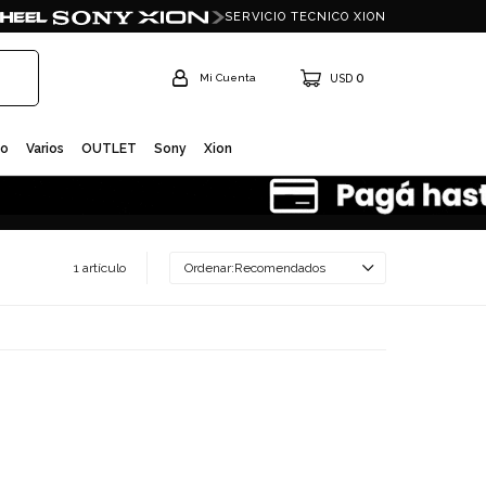
SERVICIO TECNICO XION
0
USD
io
Varios
OUTLET
Sony
Xion
1 artículo
Recomendados