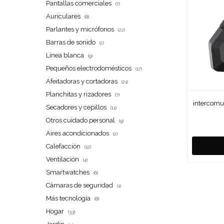
Pantallas comerciales
(7)
Auriculares
(8)
Parlantes y micrófonos
(22)
Barras de sonido
(2)
Línea blanca
(9)
Pequeños electrodomésticos
(17)
Afeitadoras y cortadoras
(21)
Planchitas y rizadores
(7)
intercomu
Secadores y cepillos
(11)
Otros cuidado personal
(9)
Aires acondicionados
(2)
Calefacción
(12)
Ventilación
(4)
Smartwatches
(6)
Cámaras de seguridad
(1)
Más tecnología
(8)
Hogar
(33)