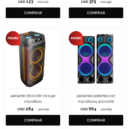
123
379
USD
129
USD
399
USD
USD
parlante 18000W incluye
parlantes potentes con
micrófono
micrófonos 40000W
284
664
USD
299
USD
699
USD
USD