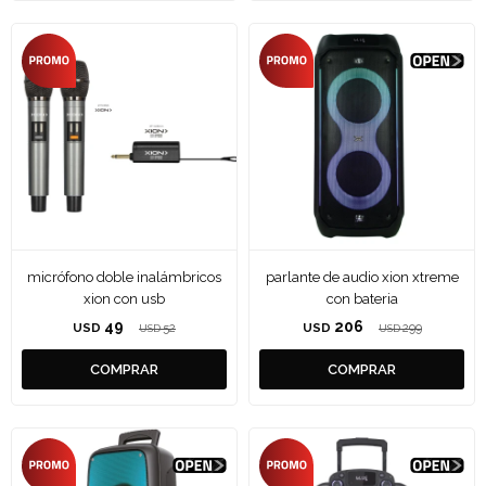
micrófono doble inalámbricos
parlante de audio xion xtreme
xion con usb
con bateria
49
206
USD
52
USD
299
USD
USD