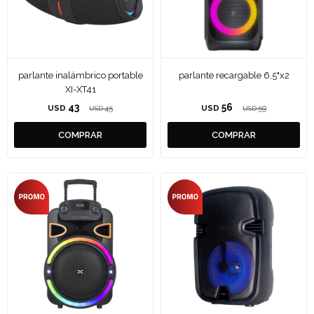
parlante inalámbrico portable
parlante recargable 6,5"x2
XI-XT41
43
56
USD
45
USD
59
USD
USD