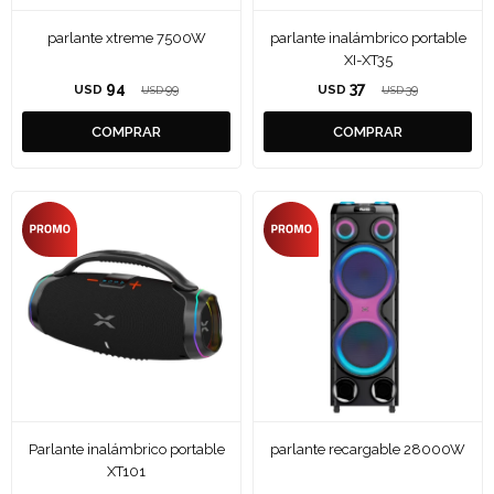
parlante xtreme 7500W
parlante inalámbrico portable
XI-XT35
94
37
USD
99
USD
39
USD
USD
Parlante inalámbrico portable
parlante recargable 28000W
XT101