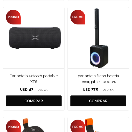
Parlante bluetooth portable
parlante hifi con batería
XT6
recargable 20000w
43
379
USD
45
USD
399
USD
USD