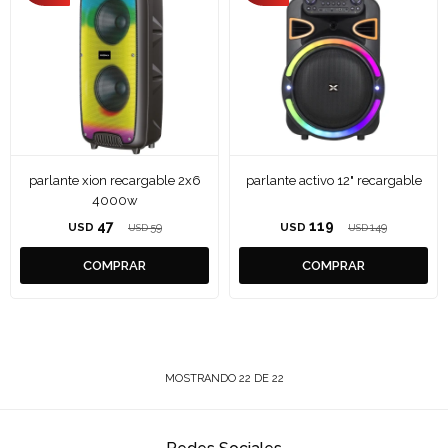
parlante xion recargable 2x6
parlante activo 12" recargable
4000w
47
119
USD
59
USD
149
USD
USD
MOSTRANDO
22
DE
22