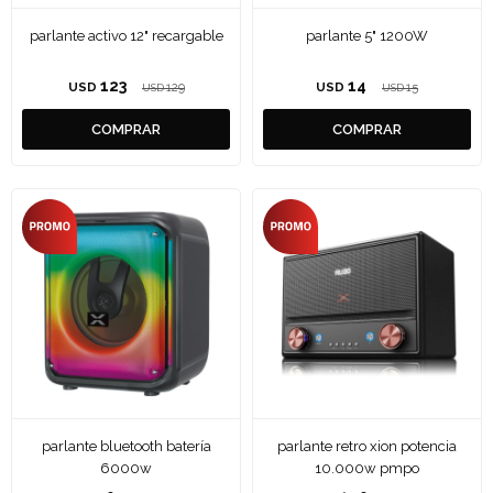
parlante activo 12" recargable
parlante 5" 1200W
123
14
USD
129
USD
15
USD
USD
parlante bluetooth batería
parlante retro xion potencia
6000w
10.000w pmpo