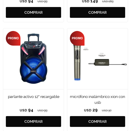
94
149
USD
99
USD
189
USD
USD
parlante activo 12" recargable
micrófono inalámbrico xion con
usb
94
29
USD
99
USD
30
USD
USD