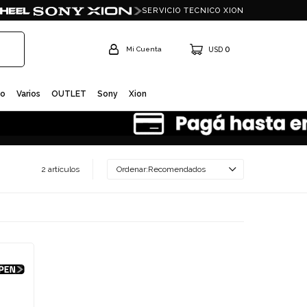
SERVICIO TECNICO XION
0
USD
io
Varios
OUTLET
Sony
Xion
2 artículos
Recomendados