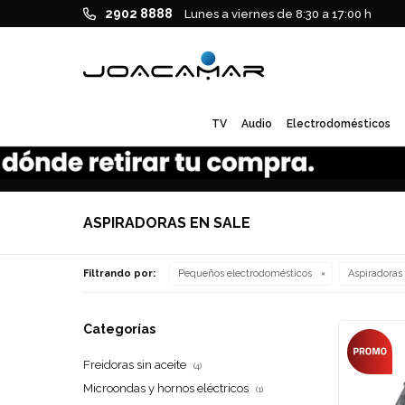
2902 8888
Lunes a viernes de 8:30 a 17:00 h
TV
Audio
Electrodomésticos
ASPIRADORAS EN SALE
Filtrando por:
Pequeños electrodomésticos
Aspiradoras
Categorías
Freidoras sin aceite
(4)
Microondas y hornos eléctricos
(1)