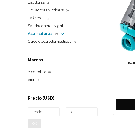
Batidoras
(1)
Licuadoras y mixers
(2)
Cafeteras
(3)
Sandwicheras y grills
(1)
Aspiradoras
(2)
Otros electrodomésticos
(3)
Marcas
aspi
electrolux
(1)
Xion
(1)
Precio
(USD)
OK