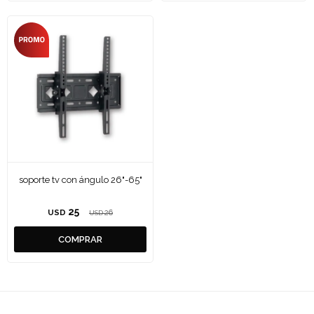
soporte tv con ángulo 26"-65"
25
USD
26
USD