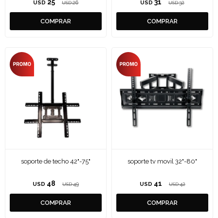
25
31
USD
26
USD
32
USD
USD
soporte de techo 42"-75"
soporte tv movil 32"-80"
48
41
USD
49
USD
42
USD
USD