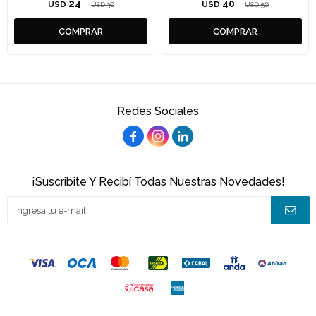
24
40
USD
30
USD
50
USD
USD
Redes Sociales



¡Suscribite Y Recibí Todas Nuestras Novedades!