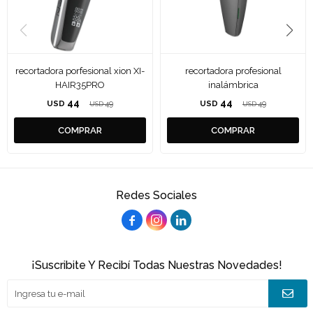
recortadora porfesional xion XI-
recortadora profesional
HAIR35PRO
inalámbrica
44
44
USD
49
USD
49
USD
USD
Redes Sociales



¡Suscribite Y Recibí Todas Nuestras Novedades!