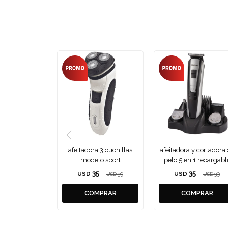
afeitadora 3 cuchillas
afeitadora y cortadora
modelo sport
pelo 5 en 1 recargabl
35
35
USD
39
USD
39
USD
USD