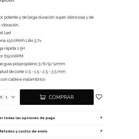
ripción:
r potente y de larga duración super silenciosa y de
 vibración.
el Led
ería 1500MAh Litio 3.7v
ga rápida 1.5H
or 6500RPM
ne guia polipropileno 3/6/9/12mm
itud de corte 0.5 - 1.5 - 2.5 - 3.5 mm
 con cable e inalámbrico
COMPRAR
1
er todas las opciones de pago
Métodos y costos de envío