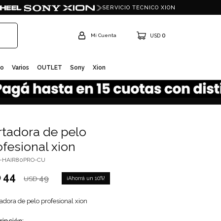
SERVICIO TECNICO XION
0
USD
io
Varios
OUTLET
Sony
Xion
rtadora de pelo
ofesional xion
I-HAIR80PRO-CU
44
D
49
10
USD
adora de pelo profesional xion