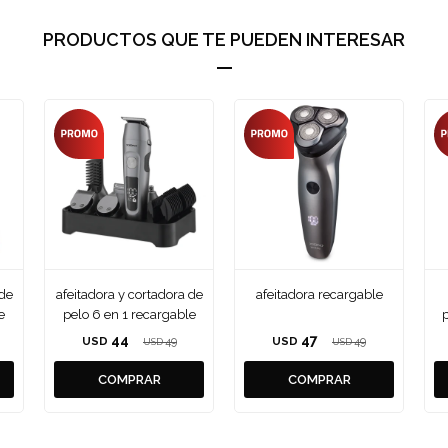
PRODUCTOS QUE TE PUEDEN INTERESAR
 de
afeitadora y cortadora de
afeitadora recargable
e
pelo 6 en 1 recargable
p
44
47
USD
49
USD
49
USD
USD