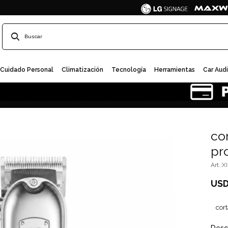
Cuidado Personal
Climatización
Tecnología
Herramientas
Car Aud
co
pr
X
US
cort