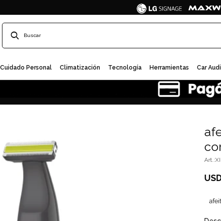
Cuidado Personal
Climatización
Tecnología
Herramientas
Car Aud
af
co
X
US
afe