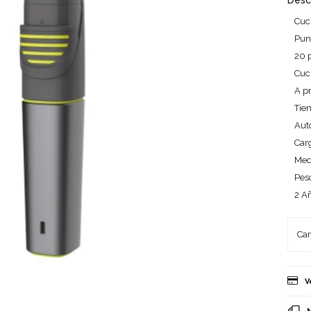
Desc
Cuc
Pun
20 
Cuc
A p
Tie
Aut
Car
Med
Pes
2 A
V