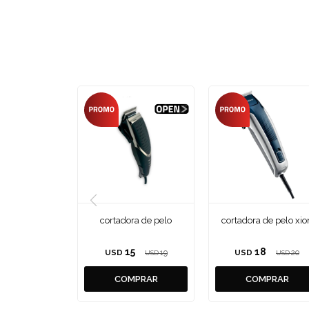
cortadora de pelo
cortadora de pelo xio
15
18
USD
19
USD
20
USD
USD