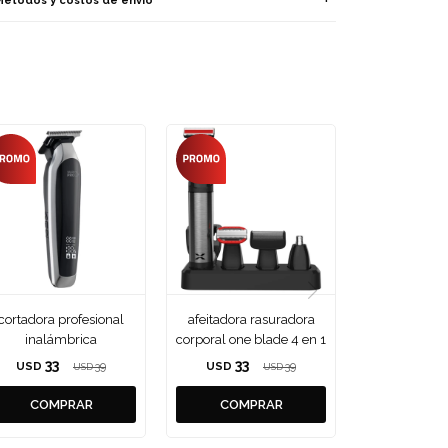
Métodos y costos de envío
cortadora profesional
afeitadora rasuradora
inalámbrica
corporal one blade 4 en 1
33
33
USD
39
USD
39
USD
USD