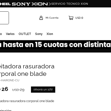
SERVICIO TECNICO XION
0
USD
io
Varios
OUTLET
Sony
Xion
eitadora rasuradora
rporal one blade
I-HAIRONE-CU
26
D
29
10
USD
itadora rasuradora corporal one blade