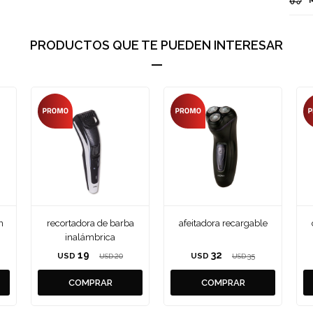
PRODUCTOS QUE TE PUEDEN INTERESAR
n
recortadora de barba
afeitadora recargable
inalámbrica
19
32
USD
20
USD
35
USD
USD