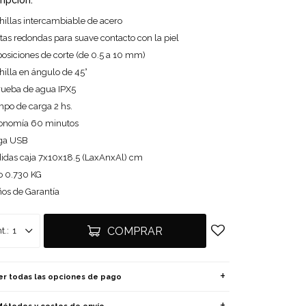
ripción:
hillas intercambiable de acero
tas redondas para suave contacto con la piel
posiciones de corte (de 0.5 a 10 mm)
hilla en ángulo de 45°
rueba de agua IPX5
mpo de carga 2 hs.
onomía 60 minutos
ga USB
idas caja 7x10x18.5 (LaxAnxAl) cm
o 0.730 KG
ños de Garantía
COMPRAR
1
er todas las opciones de pago