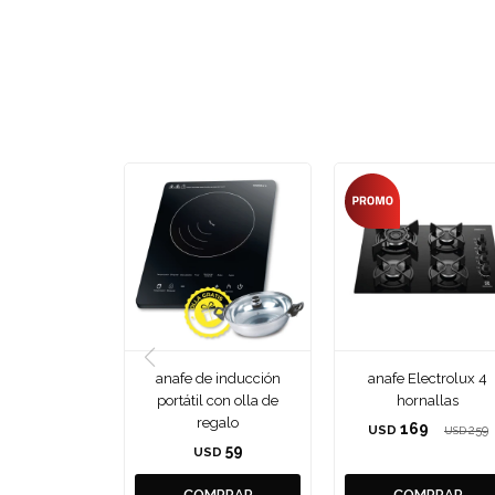
anafe de inducción
anafe Electrolux 4
portátil con olla de
hornallas
regalo
169
USD
259
USD
59
USD