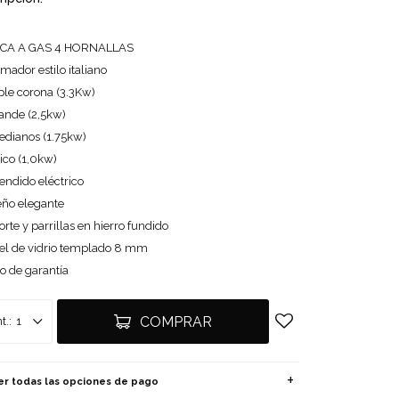
CA A GAS 4 HORNALLAS
ador estilo italiano
iple corona (3.3Kw)
rande (2,5kw)
edianos (1.75kw)
ico (1,0kw)
endido eléctrico
eño elegante
rte y parrillas en hierro fundido
el de vidrio templado 8 mm
o de garantía
COMPRAR
1
er todas las opciones de pago