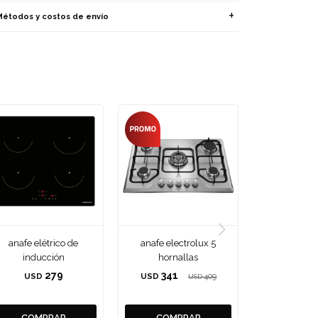
Métodos y costos de envío
anafe elétrico de
anafe electrolux 5
inducción
hornallas
279
341
USD
USD
409
USD