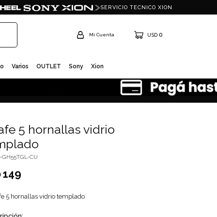
SERVICIO TECNICO XION
0
USD
io
Varios
OUTLET
Sony
Xion
fe 5 hornallas vidrio
mplado
I-GH55TGL-CU
149
D
fe 5 hornallas vidrio templado
ripción: