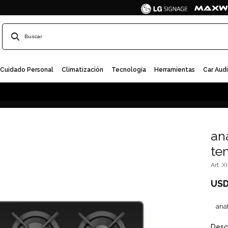
Cuidado Personal
Climatización
Tecnología
Herramientas
Car Aud
ana
te
X
US
ana
Desc