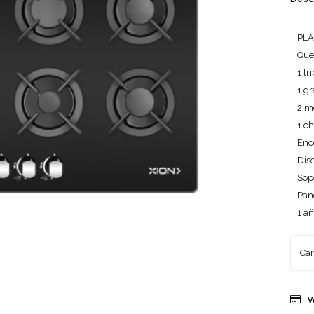
PLA
Quem
1 tr
1 g
2 m
1 ch
Enc
Dis
Sopo
Pan
1 añ
V