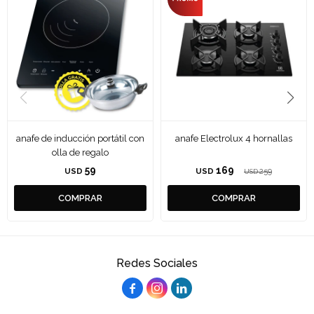
anafe de inducción portátil con
anafe Electrolux 4 hornallas
olla de regalo
59
169
USD
USD
259
USD
Redes Sociales


