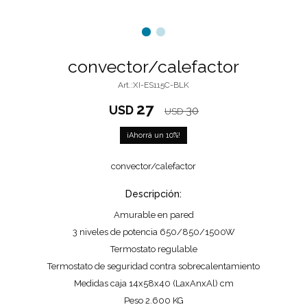
convector/calefactor
XI-ES115C-BLK
27
USD
30
USD
10
convector/calefactor
Descripción:
Amurable en pared
3 niveles de potencia 650/850/1500W
Termostato regulable
Termostato de seguridad contra sobrecalentamiento
Medidas caja 14x58x40 (LaxAnxAl) cm
Peso 2.600 KG