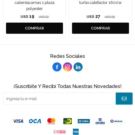
calientacamas 1 plaza
turbo calefactor 1600w
polyester
19
27
USD
22
USD
29
USD
USD
Redes Sociales



¡Suscribite Y Recibí Todas Nuestras Novedades!