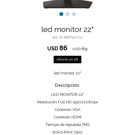
led monitor 22"
XI-MNT22-CU
86
USD
89
USD
3
led monitor 22"
Descripción:
LED MONITOR 22"
Resolución Full HD 1920x1080px
Conexión VGA
Conexión HDMI
Tiempo de repuesta 7MS
60Hz-MAX 75Hz