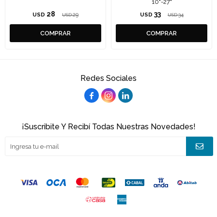
10"-27"
28
33
USD
29
USD
34
USD
USD
Redes Sociales



¡Suscribite Y Recibí Todas Nuestras Novedades!